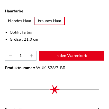
auswählen
Haarfarbe
blondes Haar
braunes Haar
Optik :
farbig
Größe :
21,0 cm
Produkt Anzahl: Gib den gewünschten Wert 
In den Warenkorb
Produktnummer:
WUK-528/7-BR