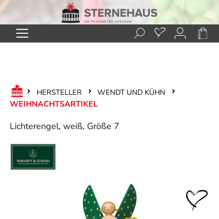
Zum Hauptinhalt springen
HERSTELLER
WENDT UND KÜHN
WEIHNACHTSARTIKEL
Lichterengel, weiß, Größe 7
Bildergalerie überspringen