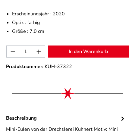
Erscheinungsjahr :
2020
Optik :
farbig
Größe :
7,0 cm
Produkt Anzahl: Gib den gewünschten Wert 
In den Warenkorb
Produktnummer:
KUH-37322
Beschreibung
Mini-Eulen von der Drechslerei Kuhnert Motiv: Mini