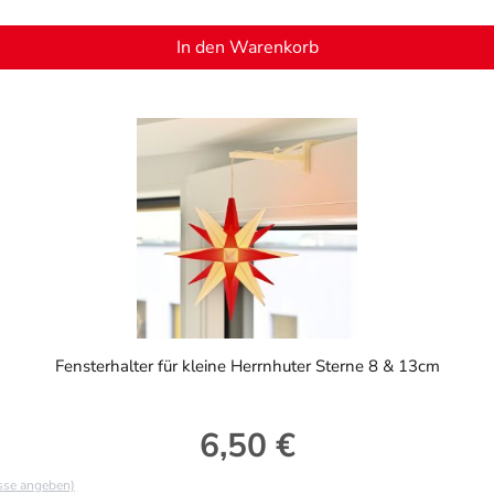
In den Warenkorb
Fensterhalter für kleine Herrnhuter Sterne 8 & 13cm
6,50 €
Regulärer Preis:
asse angeben)