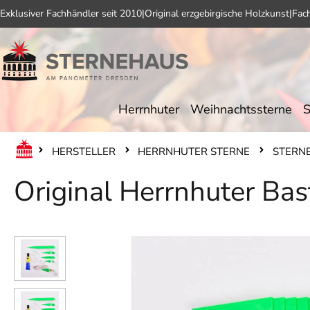
Exklusiver Fachhändler seit 2010
|
Original erzgebirgische Holzkunst
|
Fac
 Hauptinhalt springen
Zur Suche springen
Zur Hauptnavigation springen
Herrnhuter
Weihnachtssterne
S
HERSTELLER
HERRNHUTER STERNE
STERNE
Original Herrnhuter Bas
Bildergalerie überspringen