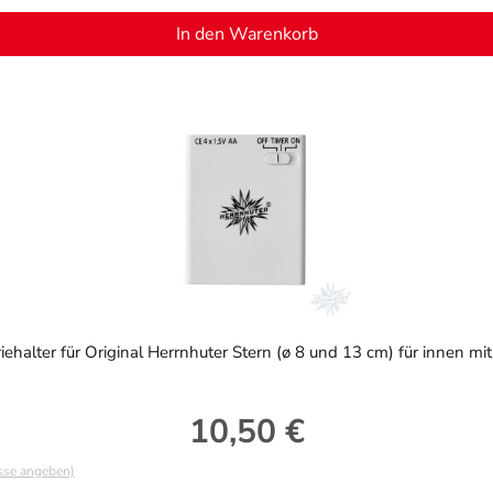
In den Warenkorb
iehalter für Original Herrnhuter Stern (ø 8 und 13 cm) für innen mi
10,50 €
Regulärer Preis:
asse angeben)