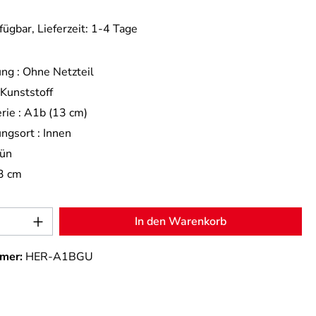
fügbar, Lieferzeit: 1-4 Tage
ng :
Ohne Netzteil
Kunststoff
rie :
A1b (13 cm)
ngsort :
Innen
ün
3 cm
Anzahl: Gib den gewünschten Wert ein od
In den Warenkorb
mer:
HER-A1BGU