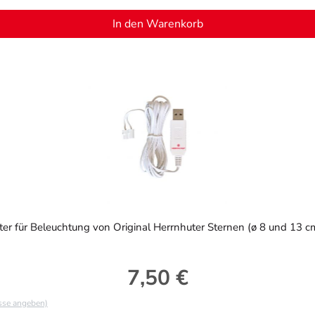
In den Warenkorb
r für Beleuchtung von Original Herrnhuter Sternen (ø 8 und 13 cm
7,50 €
Regulärer Preis:
asse angeben)