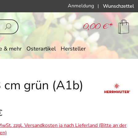
Anmeldung
Wunschzettel
|
0,00 €*
e & mehr
Osterartikel
Hersteller
13 cm grün (A1b)
eis:
€
 MwSt. zzgl. Versandkosten ja nach Lieferland (Bitte an der
en)