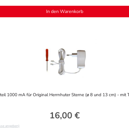
In den Warenkorb
teil 1000 mA für Original Herrnhuter Sterne (ø 8 und 13 cm) - mit 
16,00 €
Regulärer Preis:
asse angeben)