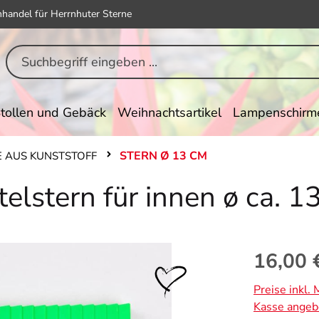
hhandel für Herrnhuter Sterne
tollen und Gebäck
Weihnachtsartikel
Lampenschirm
STERN Ø 13 CM
 AUS KUNSTSTOFF
telstern für innen ø ca. 
Regulärer Pr
16,00 
Preise inkl.
Kasse angeb