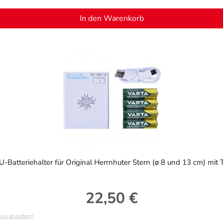
In den Warenkorb
-Batteriehalter für Original Herrnhuter Stern (ø 8 und 13 cm) mit 
22,50 €
Regulärer Preis:
asse angeben)