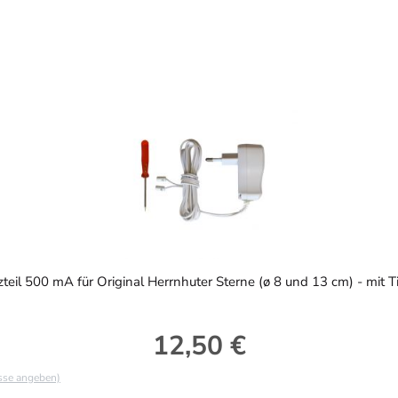
zteil 500 mA für Original Herrnhuter Sterne (ø 8 und 13 cm) - mit T
12,50 €
Regulärer Preis:
asse angeben)