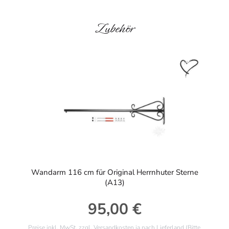
Produktgalerie überspringen
Zubehör
Wandarm 116 cm für Original Herrnhuter Sterne
(A13)
95,00 €
Regulärer Preis:
Preise inkl. MwSt. zzgl. Versandkosten ja nach Lieferland (Bitte