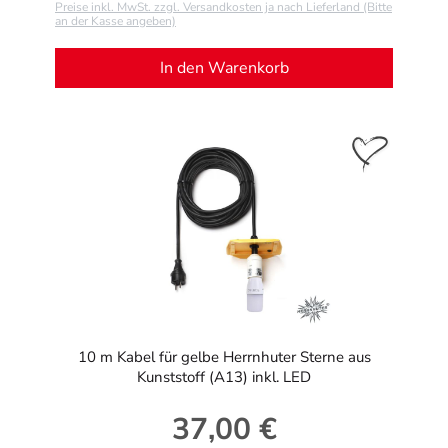
Preise inkl. MwSt. zzgl. Versandkosten ja nach Lieferland (Bitte
an der Kasse angeben)
In den Warenkorb
10 m Kabel für gelbe Herrnhuter Sterne aus
Kunststoff (A13) inkl. LED
37,00 €
Regulärer Preis: