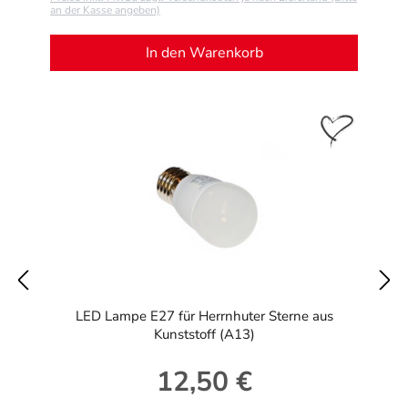
an der Kasse angeben)
In den Warenkorb
LED Lampe E27 für Herrnhuter Sterne aus
Kunststoff (A13)
12,50 €
Regulärer Preis: