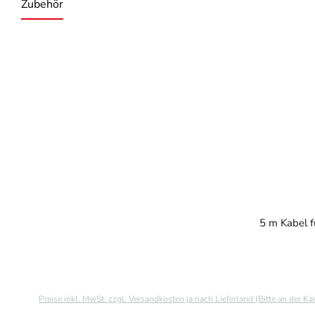
Zubehör
Produktgalerie überspringen
5 m Kabel f
Preise inkl. MwSt. zzgl. Versandkosten ja nach Lieferland (Bitte an der K