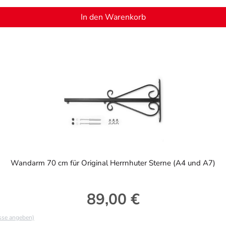
In den Warenkorb
Wandarm 70 cm für Original Herrnhuter Sterne (A4 und A7)
89,00 €
Regulärer Preis:
asse angeben)