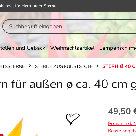
hhandel für Herrnhuter Sterne
tollen und Gebäck
Weihnachtsartikel
Lampenschirm
STERN Ø 40 
HTSSTERNE
STERNE AUS KUNSTSTOFF
n für außen ø ca. 40 cm g
Regulärer Pr
49,50 
Preise inkl.
Kasse angeb