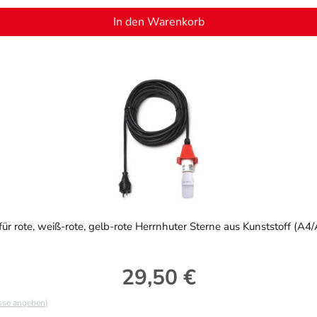
In den Warenkorb
ür rote, weiß-rote, gelb-rote Herrnhuter Sterne aus Kunststoff (A4/
29,50 €
Regulärer Preis:
asse angeben)