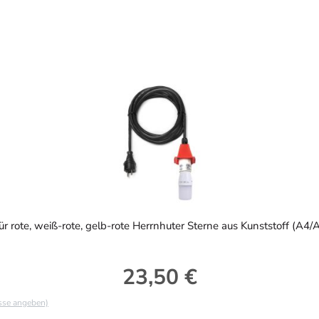
ür rote, weiß-rote, gelb-rote Herrnhuter Sterne aus Kunststoff (A4/A
23,50 €
Regulärer Preis:
asse angeben)