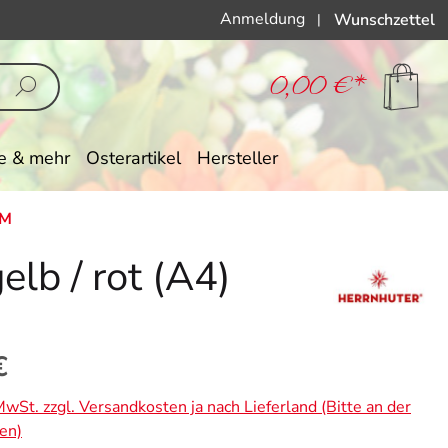
Anmeldung
Wunschzettel
|
0,00 €*
e & mehr
Osterartikel
Hersteller
CM
elb / rot (A4)
eis:
€
 MwSt. zzgl. Versandkosten ja nach Lieferland (Bitte an der
en)