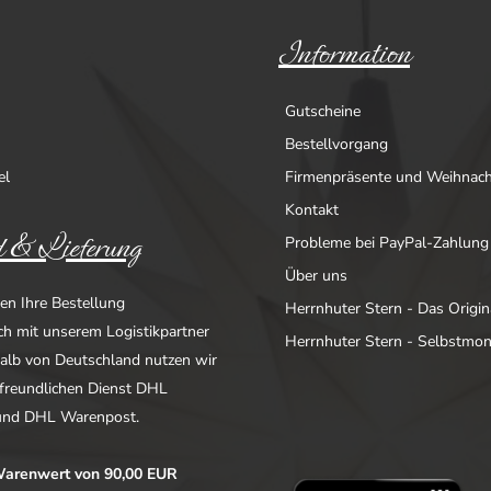
Information
Gutscheine
Bestellvorgang
el
Firmenpräsente und Weihnac
Kontakt
 & Lieferung
Probleme bei PayPal-Zahlung
Über uns
en Ihre Bestellung
Herrnhuter Stern - Das Origin
ich mit unserem Logistikpartner
Herrnhuter Stern - Selbstmo
alb von Deutschland nutzen wir
freundlichen Dienst DHL
nd DHL Warenpost.
arenwert von 90,00 EUR