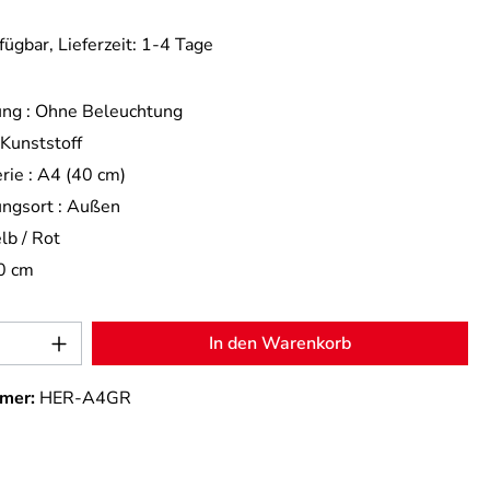
fügbar, Lieferzeit: 1-4 Tage
ng :
Ohne Beleuchtung
Kunststoff
rie :
A4 (40 cm)
ngsort :
Außen
lb / Rot
0 cm
Anzahl: Gib den gewünschten Wert ein od
In den Warenkorb
mer:
HER-A4GR