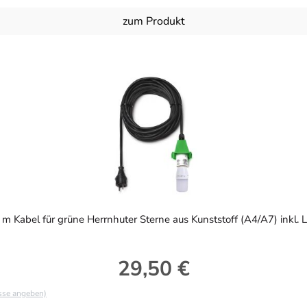
zum Produkt
 m Kabel für grüne Herrnhuter Sterne aus Kunststoff (A4/A7) inkl. 
29,50 €
Regulärer Preis:
asse angeben)