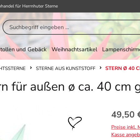
hhandel für Herrnhuter Sterne
tollen und Gebäck
Weihnachtsartikel
Lampenschirm
STERN Ø 40 
HTSSTERNE
STERNE AUS KUNSTSTOFF
rn für außen ø ca. 40 cm 
Regulärer Pr
49,50 
Preise inkl.
Kasse angeb