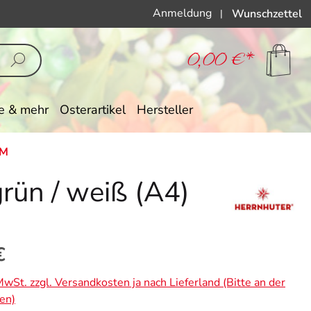
Anmeldung
Wunschzettel
|
0,00 €*
e & mehr
Osterartikel
Hersteller
CM
grün / weiß (A4)
eis:
€
 MwSt. zzgl. Versandkosten ja nach Lieferland (Bitte an der
en)