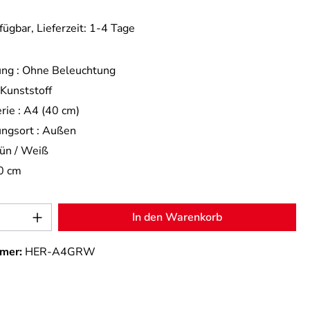
fügbar, Lieferzeit: 1-4 Tage
ng :
Ohne Beleuchtung
Kunststoff
rie :
A4 (40 cm)
ngsort :
Außen
ün / Weiß
0 cm
Anzahl: Gib den gewünschten Wert ein od
In den Warenkorb
mer:
HER-A4GRW