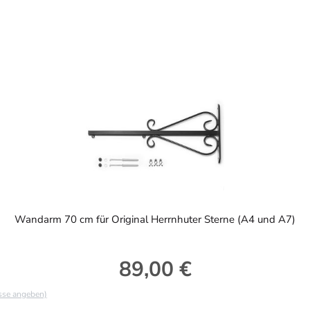
Wandarm 70 cm für Original Herrnhuter Sterne (A4 und A7)
89,00 €
Regulärer Preis:
asse angeben)