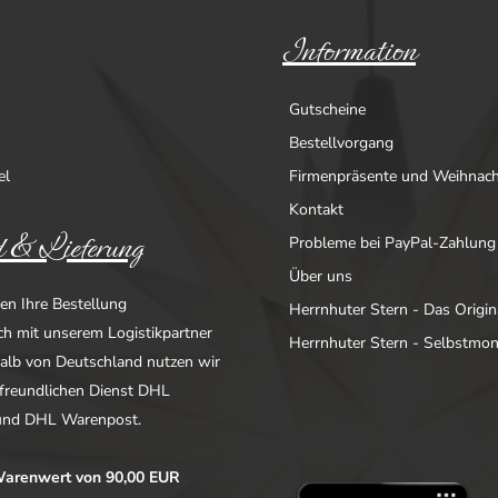
Information
Gutscheine
Bestellvorgang
el
Firmenpräsente und Weihnac
Kontakt
 & Lieferung
Probleme bei PayPal-Zahlung
Über uns
en Ihre Bestellung
Herrnhuter Stern - Das Origin
ich mit unserem Logistikpartner
Herrnhuter Stern - Selbstmo
alb von Deutschland nutzen wir
freundlichen Dienst DHL
nd DHL Warenpost.
arenwert von 90,00 EUR