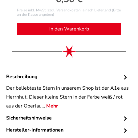
Regulärer Preis:
Preise inkl. MwSt. zzgl. Versandkosten ja nach Lieferland (Bitte
an der Kasse angeben)
In den Warenkorb
Beschreibung
Der beliebteste Stern in unserem Shop ist der A1e aus
Herrnhut. Dieser kleine Stern in der Farbe weiß / rot
aus der Oberlau…
Mehr
Sicherheitshinweise
Hersteller-Informationen