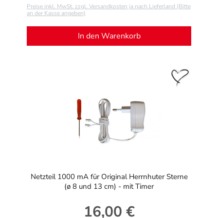
Preise inkl. MwSt. zzgl. Versandkosten ja nach Lieferland (Bitte
an der Kasse angeben)
In den Warenkorb
Netzteil 1000 mA für Original Herrnhuter Sterne
(ø 8 und 13 cm) - mit Timer
16,00 €
Regulärer Preis: