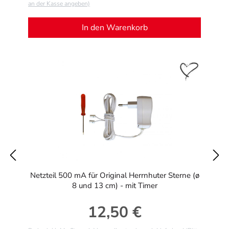
an der Kasse angeben)
In den Warenkorb
Netzteil 500 mA für Original Herrnhuter Sterne (ø
8 und 13 cm) - mit Timer
12,50 €
Regulärer Preis: