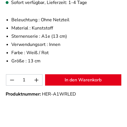
Sofort verfügbar, Lieferzeit: 1-4 Tage
Beleuchtung :
Ohne Netzteil
Material :
Kunststoff
Sternenserie :
A1e (13 cm)
Verwendungsort :
Innen
Farbe :
Weiß / Rot
Größe :
13 cm
Produkt Anzahl: Gib den gewünschten Wert 
In den Warenkorb
Produktnummer:
HER-A1WRLED