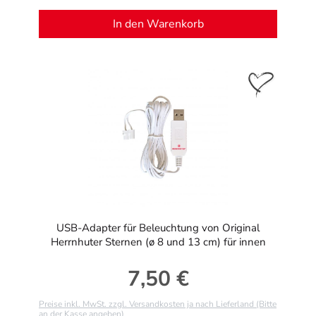
In den Warenkorb
USB-Adapter für Beleuchtung von Original
Herrnhuter Sternen (ø 8 und 13 cm) für innen
7,50 €
Regulärer Preis:
Preise inkl. MwSt. zzgl. Versandkosten ja nach Lieferland (Bitte
an der Kasse angeben)