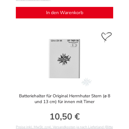
In den Warenkorb
Batteriehalter für Original Herrnhuter Stern (ø 8
und 13 cm) für innen mit Timer
10,50 €
Regulärer Preis:
Preise inkl. MwSt. zzgl. Versandkosten ja nach Lieferland (Bitte