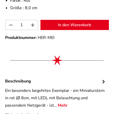
Farbe :
Rot
Größe :
8,0 cm
Produkt Anzahl: Gib den gewünschten Wert 
In den Warenkorb
Produktnummer:
HER-MEI
Beschreibung
Ein besonders begehrtes Exemplar - ein Miniaturstern
in rot (Ø 8cm, mit LED), mit Beleuchtung und
passendem Netzgerät - ist…
Mehr