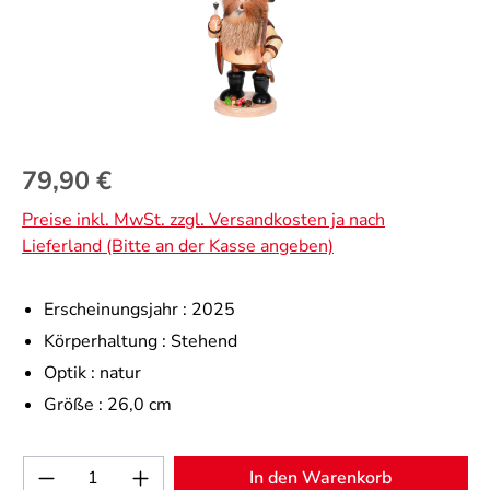
Regulärer Preis:
79,90 €
Preise inkl. MwSt. zzgl. Versandkosten ja nach
Lieferland (Bitte an der Kasse angeben)
Erscheinungsjahr :
2025
Körperhaltung :
Stehend
Optik :
natur
Größe :
26,0 cm
Produkt Anzahl: Gib den gewünschten Wert 
In den Warenkorb