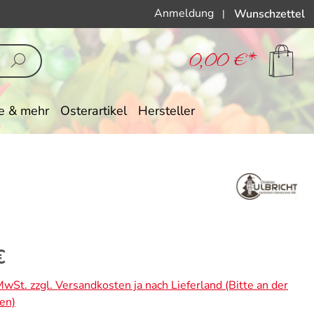
Anmeldung
Wunschzettel
|
0,00 €*
e & mehr
Osterartikel
Hersteller
eis:
€
 MwSt. zzgl. Versandkosten ja nach Lieferland (Bitte an der
en)