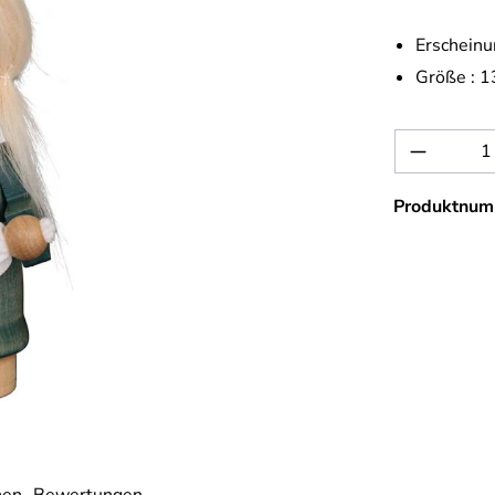
Erscheinu
Größe :
1
Produkt 
Produktnum