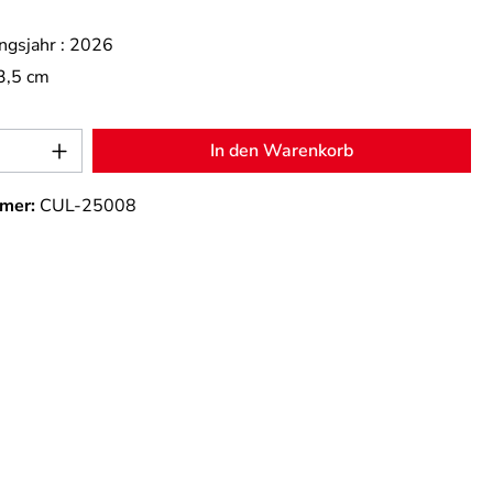
ngsjahr :
2026
3,5 cm
Anzahl: Gib den gewünschten Wert ein od
In den Warenkorb
mer:
CUL-25008