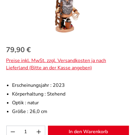
Regulärer Preis:
79,90 €
Preise inkl. MwSt. zzgl. Versandkosten ja nach
Lieferland (Bitte an der Kasse angeben)
Erscheinungsjahr :
2023
Körperhaltung :
Stehend
Optik :
natur
Größe :
26,0 cm
Produkt Anzahl: Gib den gewünschten Wert 
In den Warenkorb