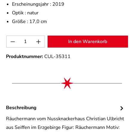
Erscheinungsjahr :
2019
Optik :
natur
Größe :
17,0 cm
Produkt Anzahl: Gib den gewünschten Wert 
In den Warenkorb
Produktnummer:
CUL-35311
Beschreibung
Räuchermann vom Nussknackerhaus Christian Ulbricht
aus Seiffen im Erzgebirge Figur: Räuchermann Motiv: