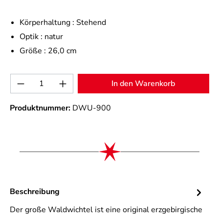
Körperhaltung :
Stehend
Optik :
natur
Größe :
26,0 cm
Produkt Anzahl: Gib den gewünschten Wert 
In den Warenkorb
Produktnummer:
DWU-900
Beschreibung
Der große Waldwichtel ist eine original erzgebirgische