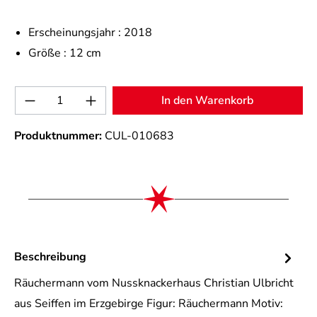
Erscheinungsjahr :
2018
Größe :
12 cm
Produkt Anzahl: Gib den gewünschten Wert 
In den Warenkorb
Produktnummer:
CUL-010683
Beschreibung
Räuchermann vom Nussknackerhaus Christian Ulbricht
aus Seiffen im Erzgebirge Figur: Räuchermann Motiv: