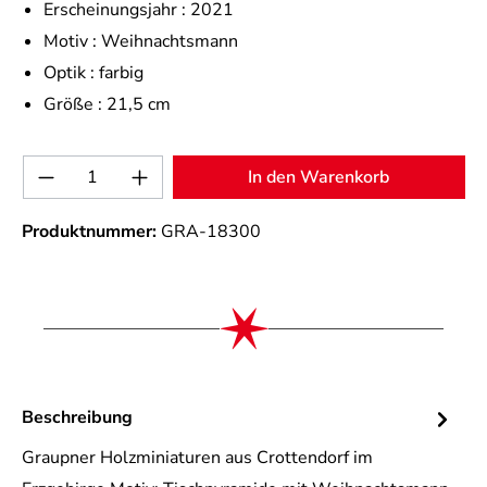
Erscheinungsjahr :
2021
Motiv :
Weihnachtsmann
Optik :
farbig
Größe :
21,5 cm
Produkt Anzahl: Gib den gewünschten Wert 
In den Warenkorb
Produktnummer:
GRA-18300
Beschreibung
Graupner Holzminiaturen aus Crottendorf im