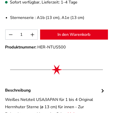
Sofort verfügbar, Lieferzeit: 1-4 Tage
Sternenserie :
A1b (13 cm)
, A1e (13 cm)
Produkt Anzahl: Gib den gewünschten Wert 
In den Warenkorb
Produktnummer:
HER-NTUS500
Beschreibung
Weißes Netzteil USA/JAPAN für 1 bis 4 Original
Herrnhuter Sterne (ø 13 cm) für innen - Zur