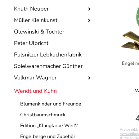
Knuth Neuber
Müller Kleinkunst
Olewinski & Tochter
Peter Ulbricht
Pulsnitzer Lebkuchenfabrik
Engel m
Spielwarenmacher Günther
Volkmar Wagner
Wendt und Kühn
W
Blumenkinder und Freunde
Christbaumschmuck
R
Edition „Klangfarbe Weiß“
Preise inkl
Versandkost
Engelberge und Zubehör
(Bitte an d