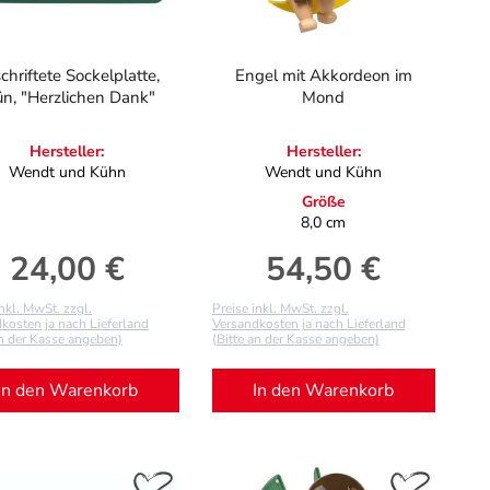
chriftete Sockelplatte,
Engel mit Akkordeon im
ün, "Herzlichen Dank"
Mond
Hersteller:
Hersteller:
Wendt und Kühn
Wendt und Kühn
Größe
8,0 cm
24,00 €
54,50 €
Regulärer Preis:
Regulärer Preis:
inkl. MwSt. zzgl.
Preise inkl. MwSt. zzgl.
kosten ja nach Lieferland
Versandkosten ja nach Lieferland
an der Kasse angeben)
(Bitte an der Kasse angeben)
In den Warenkorb
In den Warenkorb