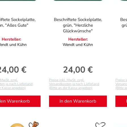
iftete Sockelplatte,
Beschriftete Sockelplatte,
Bes
ün, "Alles Gute"
grün, "Herzliche
gr
Glückwünsche"
Hersteller:
Hersteller:
endt und Kühn
Wendt und Kühn
24,00 €
24,00 €
egulärer Preis:
Regulärer Preis:
. MwSt. zzgl.
Preise inkl. MwSt. zzgl.
Preise 
en ja nach Lieferland
Versandkosten ja nach Lieferland
Versand
er Kasse angeben)
(Bitte an der Kasse angeben)
(Bitte 
den Warenkorb
In den Warenkorb