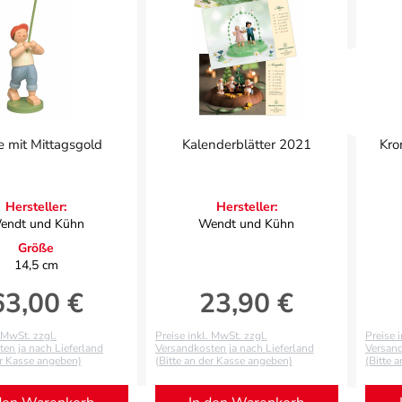
e mit Mittagsgold
Kalenderblätter 2021
Kro
Hersteller:
Hersteller:
endt und Kühn
Wendt und Kühn
Größe
14,5 cm
63,00 €
23,90 €
egulärer Preis:
Regulärer Preis:
. MwSt. zzgl.
Preise inkl. MwSt. zzgl.
Preise 
en ja nach Lieferland
Versandkosten ja nach Lieferland
Versand
er Kasse angeben)
(Bitte an der Kasse angeben)
(Bitte 