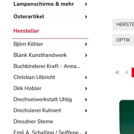
Lampenschirme & mehr
Osterartikel
HERST
Hersteller
OPTIK
Björn Köhler
Blank Kunsthandwerk
Buchbinderei Kraft - Annaberger Sterne
Christian Ulbricht
Dirk Hobler
Drechselwerkstatt Uhlig
Drechslerei Kuhnert
Dresdner Sterne
Emil A. Schalling / Seiffener Volkskunst