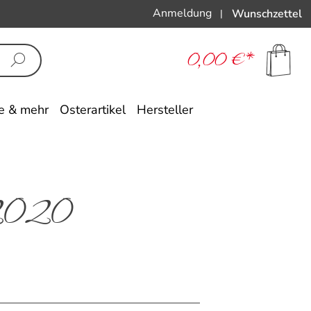
Anmeldung
Wunschzettel
|
0,00 €*
e & mehr
Osterartikel
Hersteller
 2020