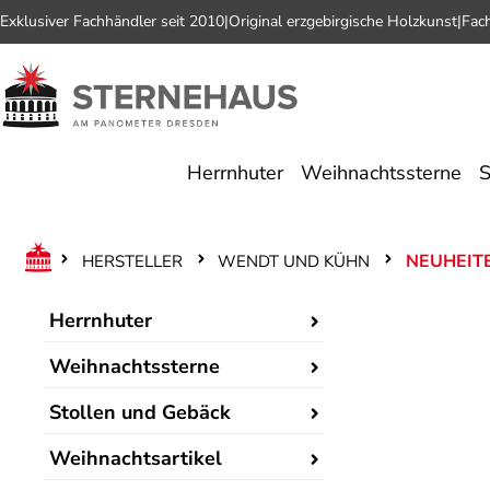
Exklusiver Fachhändler seit 2010
|
Original erzgebirgische Holzkunst
|
Fac
 Hauptinhalt springen
Zur Suche springen
Zur Hauptnavigation springen
Herrnhuter
Weihnachtssterne
S
NEUHEIT
HERSTELLER
WENDT UND KÜHN
Herrnhuter
Weihnachtssterne
Stollen und Gebäck
Weihnachtsartikel