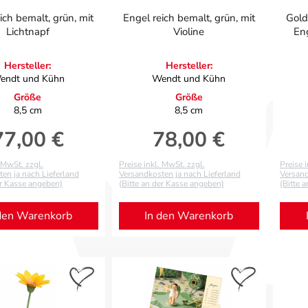
ich bemalt, grün, mit
Engel reich bemalt, grün, mit
Gold
Lichtnapf
Violine
Eng
Hersteller:
Hersteller:
endt und Kühn
Wendt und Kühn
Größe
Größe
8,5 cm
8,5 cm
77,00 €
78,00 €
egulärer Preis:
Regulärer Preis:
. MwSt. zzgl.
Preise inkl. MwSt. zzgl.
Preise 
en ja nach Lieferland
Versandkosten ja nach Lieferland
Versand
er Kasse angeben)
(Bitte an der Kasse angeben)
(Bitte 
den Warenkorb
In den Warenkorb