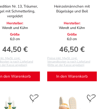
edition Nr. 13, Träumer,
Heinzelmännchen mit
el mit Schmetterling,
Bügelsäge und Beil
vergoldet
Hersteller:
Hersteller:
Wendt und Kühn
Wendt und Kühn
Größe
Größe
6,0 cm
6,0 cm
44,50 €
46,50 €
Regulärer Preis:
Regulärer Preis:
inkl. MwSt. zzgl.
Preise inkl. MwSt. zzgl.
kosten ja nach Lieferland
Versandkosten ja nach Lieferland
an der Kasse angeben)
(Bitte an der Kasse angeben)
In den Warenkorb
In den Warenkorb