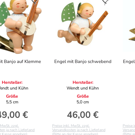
it Banjo auf Klemme
Engel mit Banjo schwebend
Engel
Hersteller:
Hersteller:
endt und Kühn
Wendt und Kühn
Größe
Größe
5,5 cm
5,0 cm
49,00 €
46,00 €
egulärer Preis:
Regulärer Preis:
. MwSt. zzgl.
Preise inkl. MwSt. zzgl.
Preise 
en ja nach Lieferland
Versandkosten ja nach Lieferland
Versand
er Kasse angeben)
(Bitte an der Kasse angeben)
(Bitte 