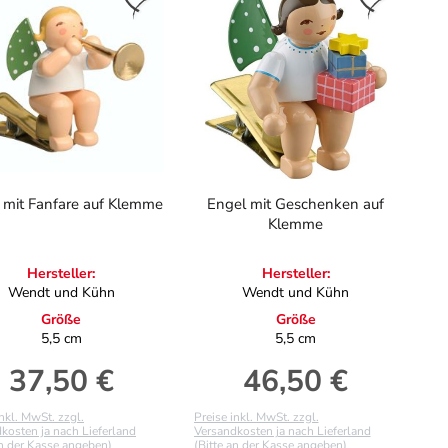
 mit Fanfare auf Klemme
Engel mit Geschenken auf
Klemme
Hersteller:
Hersteller:
Wendt und Kühn
Wendt und Kühn
Größe
Größe
5,5 cm
5,5 cm
37,50 €
46,50 €
Regulärer Preis:
Regulärer Preis:
inkl. MwSt. zzgl.
Preise inkl. MwSt. zzgl.
kosten ja nach Lieferland
Versandkosten ja nach Lieferland
an der Kasse angeben)
(Bitte an der Kasse angeben)