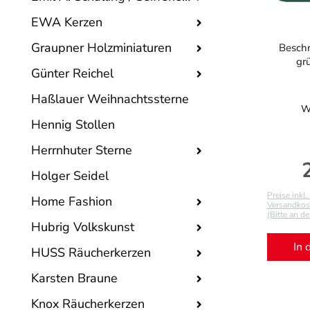
EWA Kerzen
Graupner Holzminiaturen
Beschr
gr
Günter Reichel
Haßlauer Weihnachtssterne
W
Hennig Stollen
Herrnhuter Sterne
R
Holger Seidel
Preise inkl
Home Fashion
Versandkost
(Bitte an d
Hubrig Volkskunst
In 
HUSS Räucherkerzen
Karsten Braune
Knox Räucherkerzen