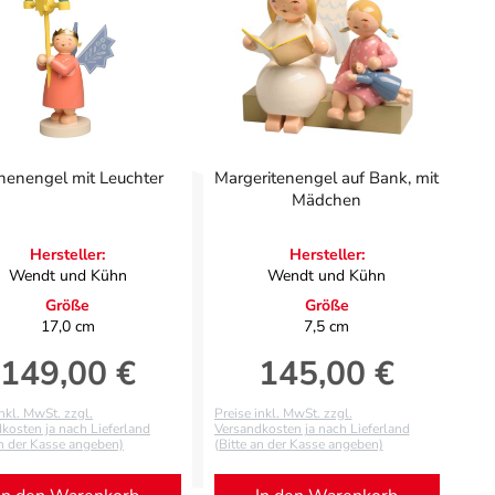
nenengel mit Leuchter
Margeritenengel auf Bank, mit
Mädchen
Hersteller:
Hersteller:
Wendt und Kühn
Wendt und Kühn
Größe
Größe
17,0 cm
7,5 cm
149,00 €
145,00 €
Regulärer Preis:
Regulärer Preis:
inkl. MwSt. zzgl.
Preise inkl. MwSt. zzgl.
kosten ja nach Lieferland
Versandkosten ja nach Lieferland
an der Kasse angeben)
(Bitte an der Kasse angeben)