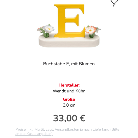
Buchstabe E, mit Blumen
Hersteller:
Wendt und Kühn
Größe
3,0 cm
33,00 €
Regulärer Preis:
Preise inkl. MwSt. zzgl. Versandkosten ja nach Lieferland (Bitte
an der Kasse angeben)