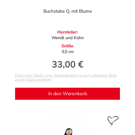
Buchstabe Q, mit Blume
Hersteller:
Wendt und Kühn
Größe
3,0 cm
33,00 €
Regulärer Preis:
Preise inkl. MwSt. zzgl. Versandkosten ja nach Lieferland (Bitte
an der Kasse angeben)
In den Warenkorb