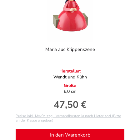
Maria aus Krippenszene
Hersteller:
Wendt und Kühn
Größe
6,0 cm
47,50 €
Regulärer Preis:
Preise inkl. MwSt. zzgl. Versandkosten ja nach Lieferland (Bitte
an der Kasse angeben)
In den Warenkorb