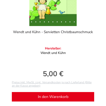
Wendt und Kühn - Servietten Christbaumschmuck
Hersteller:
Wendt und Kühn
5,00 €
Regulärer Preis:
Preise inkl. MwSt. zzgl. Versandkosten ja nach Lieferland (Bitte
an der Kasse angeben)
In den Warenkorb