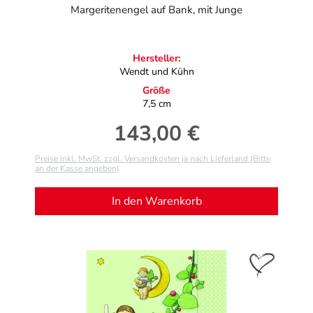
Margeritenengel auf Bank, mit Junge
Hersteller:
Wendt und Kühn
Größe
7,5 cm
143,00 €
Regulärer Preis:
Preise inkl. MwSt. zzgl. Versandkosten ja nach Lieferland (Bitte
an der Kasse angeben)
In den Warenkorb