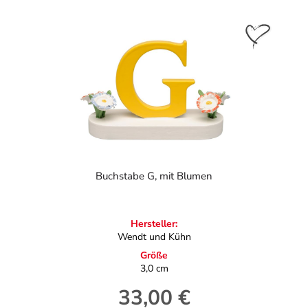
Buchstabe G, mit Blumen
Hersteller:
Wendt und Kühn
Größe
3,0 cm
33,00 €
Regulärer Preis: