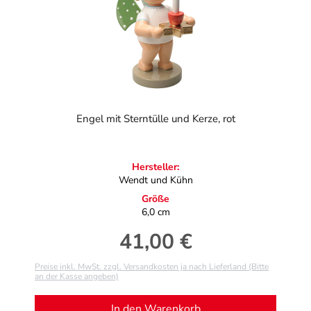
Engel mit Sterntülle und Kerze, rot
Hersteller:
Wendt und Kühn
Größe
6,0 cm
41,00 €
Regulärer Preis:
Preise inkl. MwSt. zzgl. Versandkosten ja nach Lieferland (Bitte
an der Kasse angeben)
In den Warenkorb