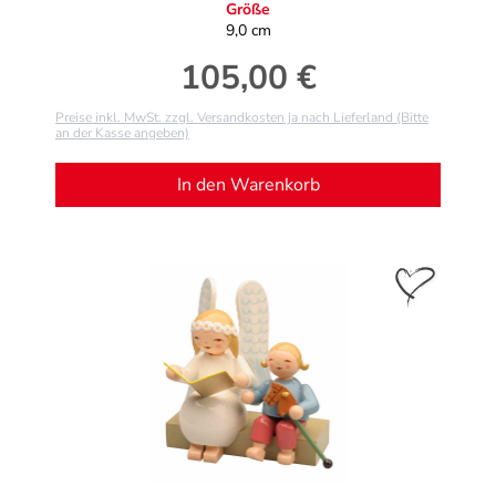
Größe
9,0 cm
105,00 €
Regulärer Preis:
Preise inkl. MwSt. zzgl. Versandkosten ja nach Lieferland (Bitte
an der Kasse angeben)
In den Warenkorb