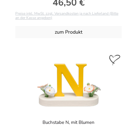
46,50 €
Regulärer Preis:
Preise inkl. MwSt. zzgl. Versandkosten ja nach Lieferland (Bitte
an der Kasse angeben)
zum Produkt
Buchstabe N, mit Blumen