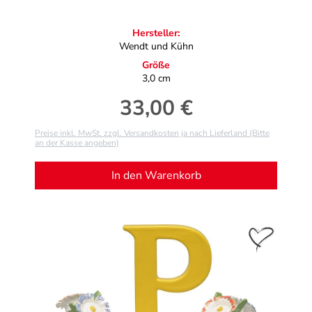
Hersteller:
Wendt und Kühn
Größe
3,0 cm
33,00 €
Regulärer Preis:
Preise inkl. MwSt. zzgl. Versandkosten ja nach Lieferland (Bitte
an der Kasse angeben)
In den Warenkorb