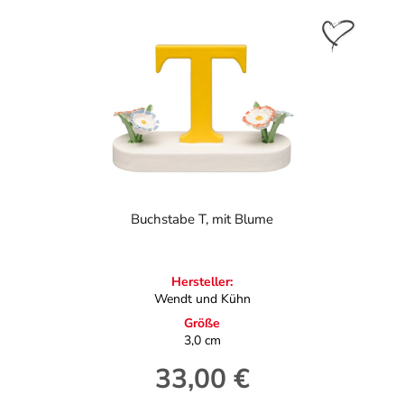
Buchstabe T, mit Blume
Hersteller:
Wendt und Kühn
Größe
3,0 cm
33,00 €
Regulärer Preis: