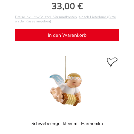
33,00 €
Regulärer Preis:
Preise inkl. MwSt. zzgl. Versandkosten ja nach Lieferland (Bitte
an der Kasse angeben)
In den Warenkorb
Schwebeengel klein mit Harmonika