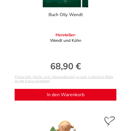
Buch Olly Wendt
Hersteller:
Wendt und Kühn
68,90 €
Regulärer Preis:
Preise inkl. MwSt. zzgl. Versandkosten ja nach Lieferland (Bitte
an der Kasse angeben)
In den Warenkorb