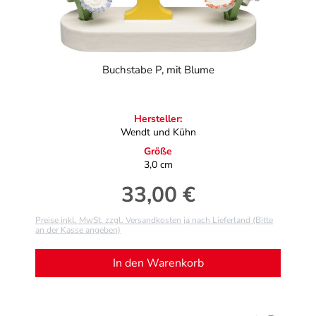
Buchstabe P, mit Blume
Hersteller:
Wendt und Kühn
Größe
3,0 cm
33,00 €
Regulärer Preis:
Preise inkl. MwSt. zzgl. Versandkosten ja nach Lieferland (Bitte
an der Kasse angeben)
In den Warenkorb