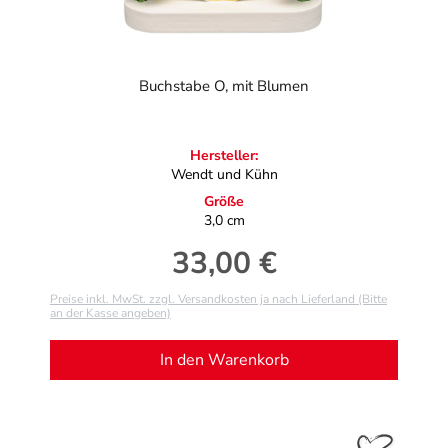
Buchstabe O, mit Blumen
Hersteller:
Wendt und Kühn
Größe
3,0 cm
33,00 €
Regulärer Preis:
Preise inkl. MwSt. zzgl. Versandkosten ja nach Lieferland (Bitte
an der Kasse angeben)
In den Warenkorb