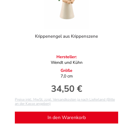
Krippenengel aus Krippenszene
Hersteller:
Wendt und Kühn
Größe
7,0 cm
34,50 €
Regulärer Preis:
Preise inkl. MwSt. zzgl. Versandkosten ja nach Lieferland (Bitte
an der Kasse angeben)
In den Warenkorb