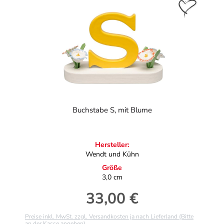
Buchstabe S, mit Blume
Hersteller:
Wendt und Kühn
Größe
3,0 cm
33,00 €
Regulärer Preis:
Preise inkl. MwSt. zzgl. Versandkosten ja nach Lieferland (Bitte
an der Kasse angeben)