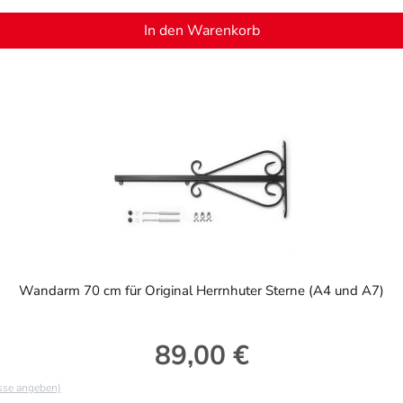
In den Warenkorb
Wandarm 70 cm für Original Herrnhuter Sterne (A4 und A7)
89,00 €
Regulärer Preis:
asse angeben)