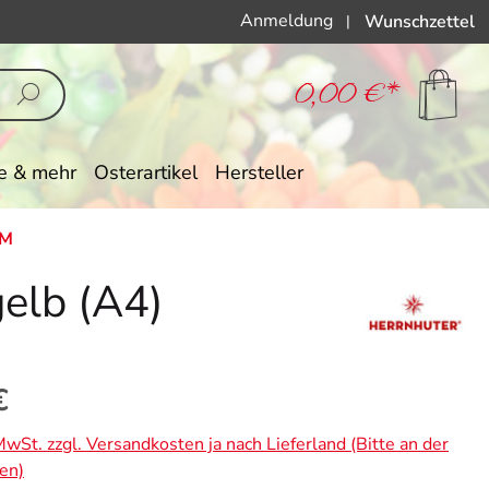
Anmeldung
Wunschzettel
|
0,00 €*
e & mehr
Osterartikel
Hersteller
CM
gelb (A4)
eis:
€
 MwSt. zzgl. Versandkosten ja nach Lieferland (Bitte an der
en)