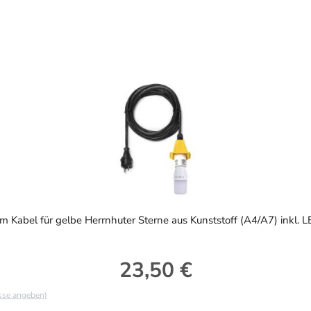
m Kabel für gelbe Herrnhuter Sterne aus Kunststoff (A4/A7) inkl. 
23,50 €
Regulärer Preis:
asse angeben)