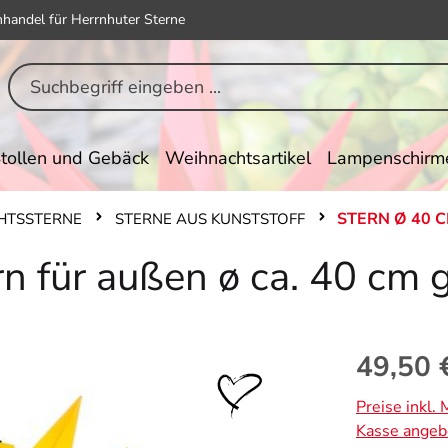
hhandel für Herrnhuter Sterne
tollen und Gebäck
Weihnachtsartikel
Lampenschirm
STERN Ø 40 
HTSSTERNE
STERNE AUS KUNSTSTOFF
rn für außen ø ca. 40 cm 
Regulärer Pr
49,50 
Preise inkl.
Kasse angeb