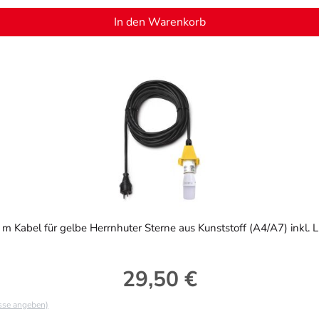
In den Warenkorb
 m Kabel für gelbe Herrnhuter Sterne aus Kunststoff (A4/A7) inkl. 
29,50 €
Regulärer Preis:
asse angeben)