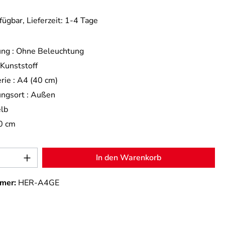
fügbar, Lieferzeit: 1-4 Tage
ng :
Ohne Beleuchtung
Kunststoff
rie :
A4 (40 cm)
ngsort :
Außen
lb
0 cm
Anzahl: Gib den gewünschten Wert ein od
In den Warenkorb
mer:
HER-A4GE