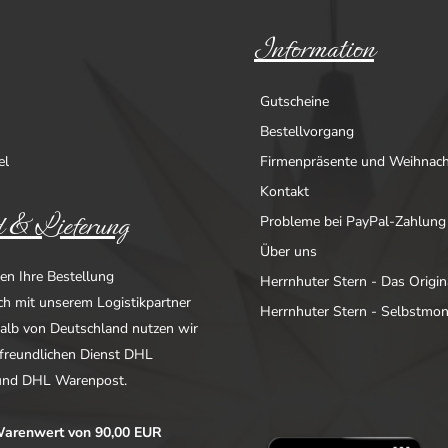
Information
Gutscheine
Bestellvorgang
el
Firmenpräsente und Weihnac
Kontakt
 & Lieferung
Probleme bei PayPal-Zahlung
Über uns
en Ihre Bestellung
Herrnhuter Stern - Das Origin
ich mit unserem Logistikpartner
Herrnhuter Stern - Selbstmo
alb von Deutschland nutzen wir
freundlichen Dienst DHL
nd DHL Warenpost.
arenwert von 90,00 EUR