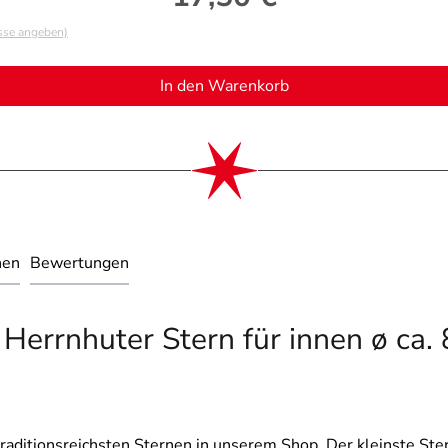
asse angeben)
In den Warenkorb
nen
Bewertungen
 Herrnhuter Stern für innen ø ca.
 traditionsreichsten Sternen in unserem Shop. Der kleinste 