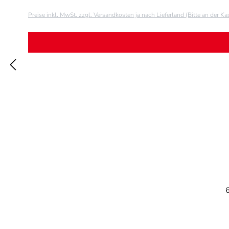
Preise inkl. MwSt. zzgl. Versandkosten ja nach Lieferland (Bitte an der K
6