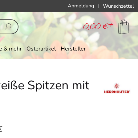
Anmeldung
Wunschzettel
|
0,00 €*
e & mehr
Osterartikel
Hersteller
weiße Spitzen mit
eis:
€