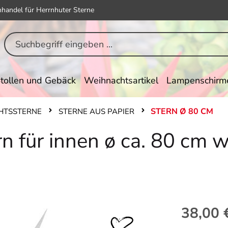
hhandel für Herrnhuter Sterne
tollen und Gebäck
Weihnachtsartikel
Lampenschirm
STERN Ø 80 CM
HTSSTERNE
STERNE AUS PAPIER
rn für innen ø ca. 80 cm 
Regulärer Pr
38,00 