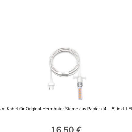
 m Kabel für Original Herrnhuter Sterne aus Papier (I4 - I8) inkl. L
16,50 €
Regulärer Preis: