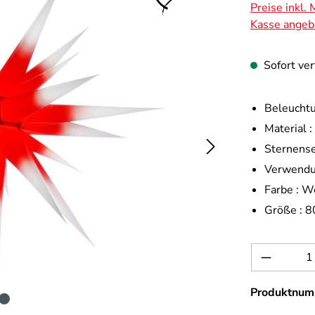
Preise inkl.
Kasse angeb
Sofort ver
Beleuchtu
Material :
Sternense
Verwendu
Farbe :
We
Größe :
8
Produkt 
Produktnum