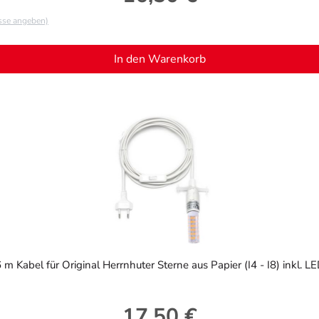
asse angeben)
In den Warenkorb
 m Kabel für Original Herrnhuter Sterne aus Papier (I4 - I8) inkl. L
17,50 €
Regulärer Preis: