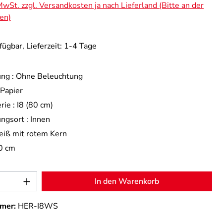
 MwSt. zzgl. Versandkosten ja nach Lieferland (Bitte an der
en)
fügbar, Lieferzeit: 1-4 Tage
ng :
Ohne Beleuchtung
Papier
rie :
I8 (80 cm)
ngsort :
Innen
iß mit rotem Kern
0 cm
Anzahl: Gib den gewünschten Wert ein od
In den Warenkorb
mer:
HER-I8WS