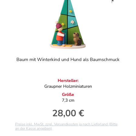
Baum mit Winterkind und Hund als Baumschmuck
Hersteller:
Graupner Holzminiaturen
Größe
7,3 cm
28,00 €
Regulärer Preis:
Preise inkl. MwSt. zzgl. Versandkosten ja nach Lieferland (Bitte
an der Kasse angeben)