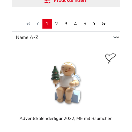
Produkte filtern
1
2
3
4
5
Seite
Seite
Seite
Seite
Seite
Adventskalenderfigur 2022, ME mit Bäumchen