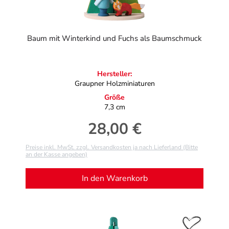
Baum mit Winterkind und Fuchs als Baumschmuck
Hersteller:
Graupner Holzminiaturen
Größe
7,3 cm
28,00 €
Regulärer Preis:
Preise inkl. MwSt. zzgl. Versandkosten ja nach Lieferland (Bitte
an der Kasse angeben)
In den Warenkorb