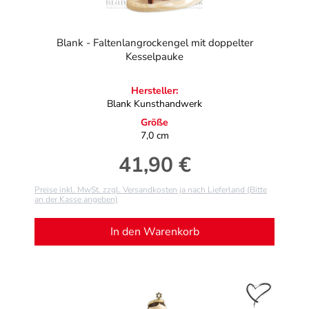
Blank - Faltenlangrockengel mit doppelter
Kesselpauke
Hersteller:
Blank Kunsthandwerk
Größe
7,0 cm
41,90 €
Regulärer Preis:
Preise inkl. MwSt. zzgl. Versandkosten ja nach Lieferland (Bitte
an der Kasse angeben)
In den Warenkorb