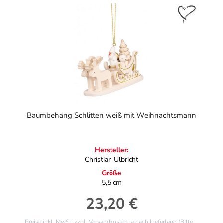
Baumbehang Schlitten weiß mit Weihnachtsmann
Hersteller:
Christian Ulbricht
Größe
5,5 cm
23,20 €
Regulärer Preis:
Preise inkl. MwSt. zzgl. Versandkosten ja nach Lieferland (Bitte