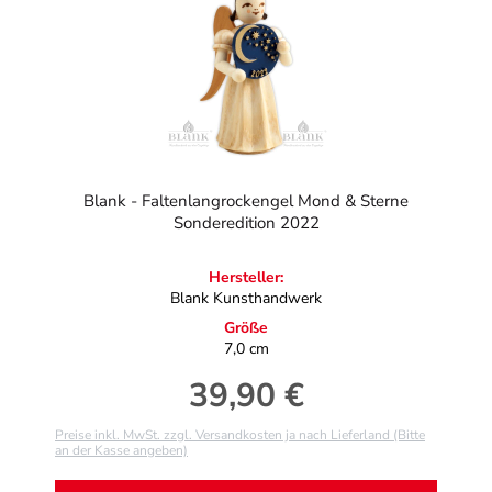
Blank - Faltenlangrockengel Mond & Sterne
Sonderedition 2022
Hersteller:
Blank Kunsthandwerk
Größe
7,0 cm
39,90 €
Regulärer Preis:
Preise inkl. MwSt. zzgl. Versandkosten ja nach Lieferland (Bitte
an der Kasse angeben)