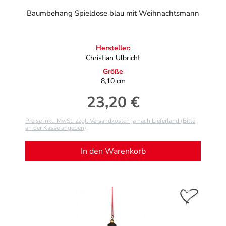
Baumbehang Spieldose blau mit Weihnachtsmann
Hersteller:
Christian Ulbricht
Größe
8,10 cm
23,20 €
Regulärer Preis:
Preise inkl. MwSt. zzgl. Versandkosten ja nach Lieferland (Bitte
an der Kasse angeben)
In den Warenkorb