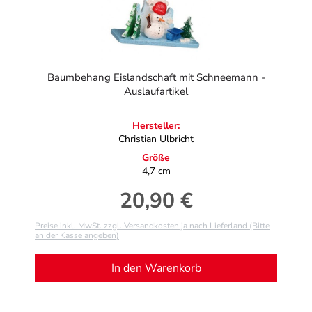
Baumbehang Eislandschaft mit Schneemann -
Auslaufartikel
Hersteller:
Christian Ulbricht
Größe
4,7 cm
20,90 €
Regulärer Preis:
Preise inkl. MwSt. zzgl. Versandkosten ja nach Lieferland (Bitte
an der Kasse angeben)
In den Warenkorb