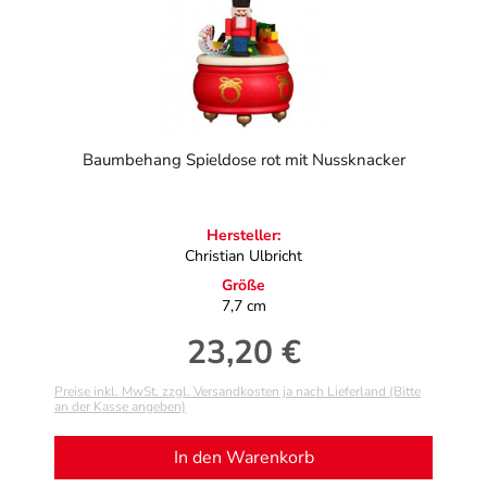
Baumbehang Spieldose rot mit Nussknacker
Hersteller:
Christian Ulbricht
Größe
7,7 cm
23,20 €
Regulärer Preis:
Preise inkl. MwSt. zzgl. Versandkosten ja nach Lieferland (Bitte
an der Kasse angeben)
In den Warenkorb