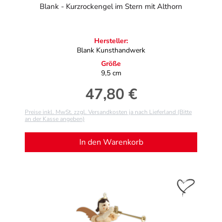
Blank - Kurzrockengel im Stern mit Althorn
Hersteller:
Blank Kunsthandwerk
Größe
9,5 cm
47,80 €
Regulärer Preis:
Preise inkl. MwSt. zzgl. Versandkosten ja nach Lieferland (Bitte
an der Kasse angeben)
In den Warenkorb