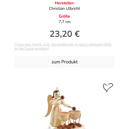
Hersteller:
Christian Ulbricht
Größe
7,7 cm
23,20 €
Regulärer Preis:
Preise inkl. MwSt. zzgl. Versandkosten ja nach Lieferland (Bitte
an der Kasse angeben)
zum Produkt