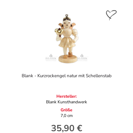
Blank - Kurzrockengel natur mit Schellenstab
Hersteller:
Blank Kunsthandwerk
Größe
7,0 cm
35,90 €
Regulärer Preis: