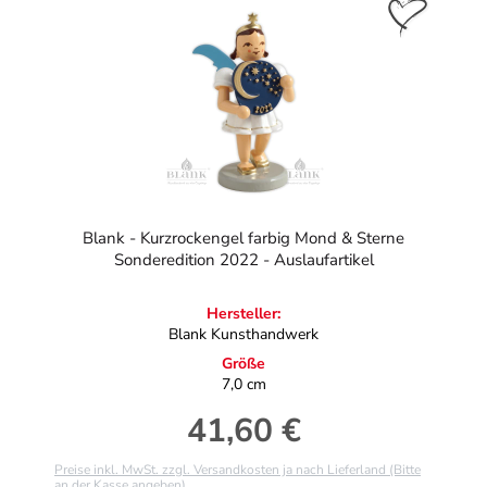
Blank - Kurzrockengel farbig Mond & Sterne
Sonderedition 2022 - Auslaufartikel
Hersteller:
Blank Kunsthandwerk
Größe
7,0 cm
41,60 €
Regulärer Preis:
Preise inkl. MwSt. zzgl. Versandkosten ja nach Lieferland (Bitte
an der Kasse angeben)