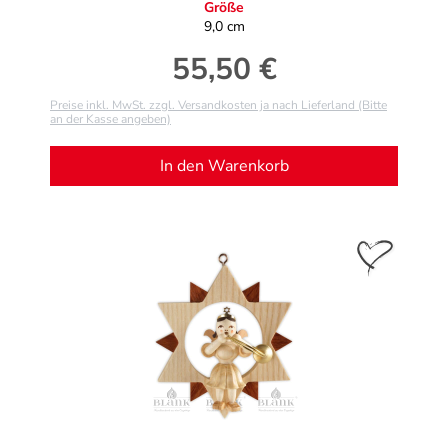
Größe
9,0 cm
55,50 €
Regulärer Preis:
Preise inkl. MwSt. zzgl. Versandkosten ja nach Lieferland (Bitte
an der Kasse angeben)
In den Warenkorb