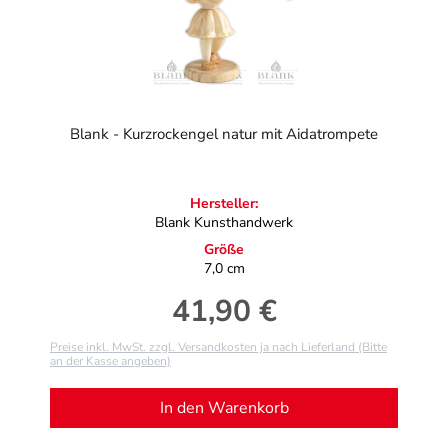
Blank - Kurzrockengel natur mit Aidatrompete
Hersteller:
Blank Kunsthandwerk
Größe
7,0 cm
41,90 €
Regulärer Preis:
Preise inkl. MwSt. zzgl. Versandkosten ja nach Lieferland (Bitte
an der Kasse angeben)
In den Warenkorb