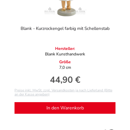
Blank - Kurzrockengel farbig mit Schellenstab
Hersteller:
Blank Kunsthandwerk
Größe
7,0 cm
44,90 €
Regulärer Preis:
Preise inkl. MwSt. zzgl. Versandkosten ja nach Lieferland (Bitte
an der Kasse angeben)
In den Warenkorb